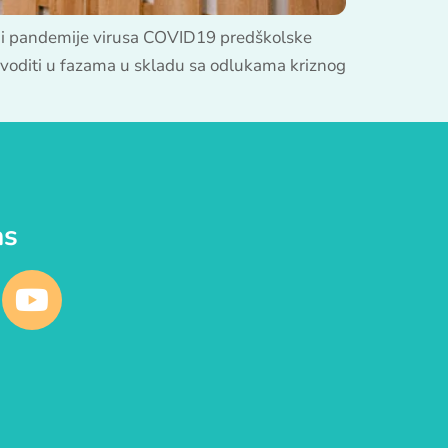
 i pandemije virusa COVID19 predškolske
voditi u fazama u skladu sa odlukama kriznog
as