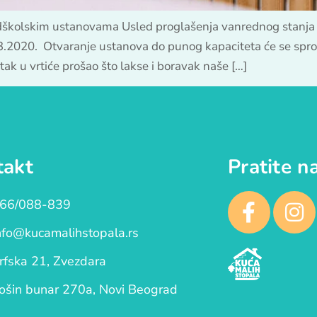
dškolskim ustanovama Usled proglašenja vanrednog stanja
3.2020. Otvaranje ustanova do punog kapaciteta će se spro
tak u vrtiće prošao što lakse i boravak naše […]
takt
Pratite n
66/088-839
nfo@kucamalihstopala.rs
rfska 21, Zvezdara
ošin bunar 270a, Novi Beograd