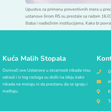
Upustvo za primenu preventivnih mera u pre
ustanove širom RS su prestale sa radom 16.0
štaba i nadležnim institucijama. Kako bi povra
Kuća Malih Stopala
Kon
Osnivači ove Ustanove u stvarnosti nikada nisu
0
odrasli i iz tog razloga su došli na ideju kako
i
nikada ne moraju ni da prestanu da se igraju i
maštaju.
K
T