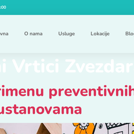
8:00
ovna
O nama
Usluge
Lokacije
Blo
i Vrtici Zvezda
rimenu preventivni
 ustanovama