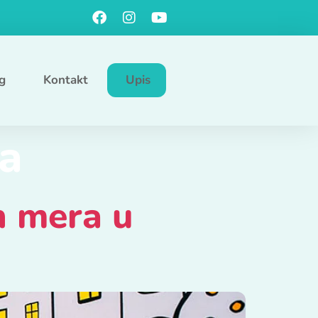
g
Kontakt
Upis
ra
h mera u