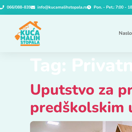
066/088-839
info@kucamalihstopala.rs
Pon. - Pet.: 7:00 - 1
Nasl
Tag:
Privatn
Uputstvo za p
predškolskim