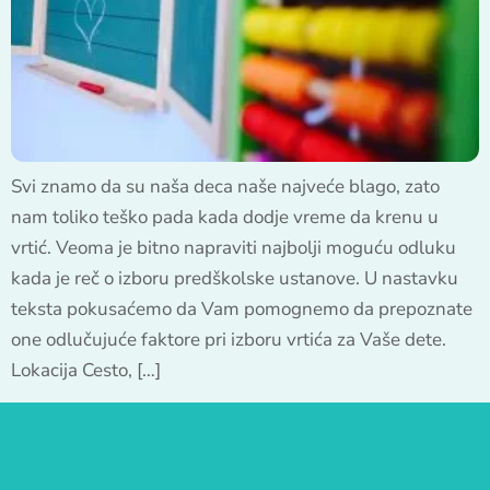
Svi znamo da su naša deca naše najveće blago, zato
nam toliko teško pada kada dodje vreme da krenu u
vrtić. Veoma je bitno napraviti najbolji moguću odluku
kada je reč o izboru predškolske ustanove. U nastavku
teksta pokusaćemo da Vam pomognemo da prepoznate
one odlučujuće faktore pri izboru vrtića za Vaše dete.
Lokacija Cesto, […]