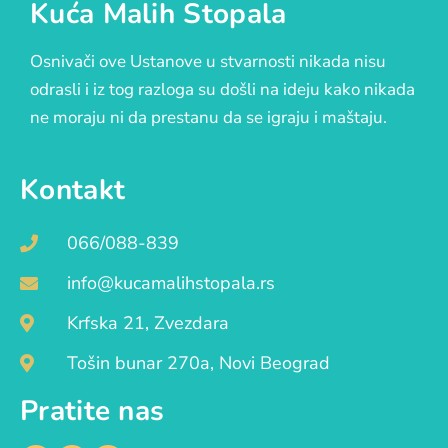
Kuća Malih Stopala
Osnivači ove Ustanove u stvarnosti nikada nisu
odrasli i iz tog razloga su došli na ideju kako nikada
ne moraju ni da prestanu da se igraju i maštaju.
Kontakt
066/088-839
info@kucamalihstopala.rs
Krfska 21, Zvezdara
Tošin bunar 270a, Novi Beograd
Pratite nas