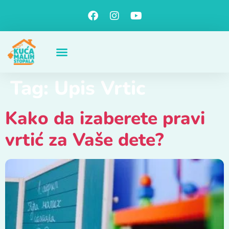
Tag:
Upis Vrtic
Kako da izaberete pravi
vrtić za Vaše dete?