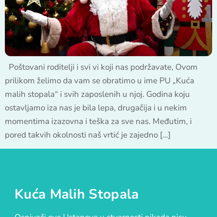
Poštovani roditelji i svi vi koji nas podržavate, Ovom
prilikom želimo da vam se obratimo u ime PU „Kuća
malih stopala“ i svih zaposlenih u njoj. Godina koju
ostavljamo iza nas je bila lepa, drugačija i u nekim
momentima izazovna i teška za sve nas. Međutim, i
pored takvih okolnosti naš vrtić je zajedno […]
Kuća Malih Stopala