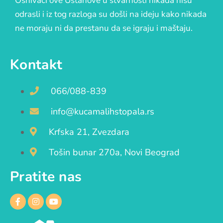
Osnivači ove Ustanove u stvarnosti nikada nisu
odrasli i iz tog razloga su došli na ideju kako nikada
ne moraju ni da prestanu da se igraju i maštaju.
Kontakt
066/088-839
info@kucamalihstopala.rs
Krfska 21, Zvezdara
Tošin bunar 270a, Novi Beograd
Pratite nas