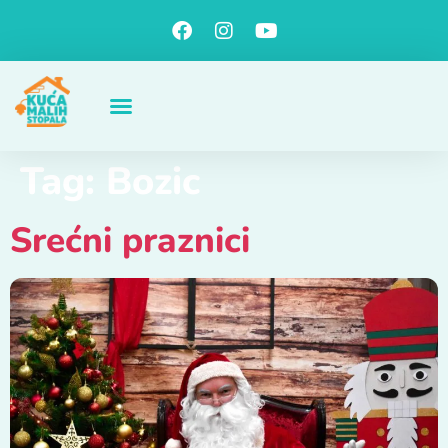
Tag:
Bozic
Srećni praznici