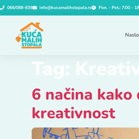
066/088-839
info@kucamalihstopala.rs
Pon. - Pet.: 7:00 - 1
Nasl
Tag:
Kreati
6 načina kako 
kreativnost