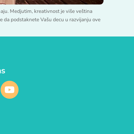
maju. Medjutim, kreativnost je više veština
a je da podstaknete Vašu decu u razvijanju ove
as