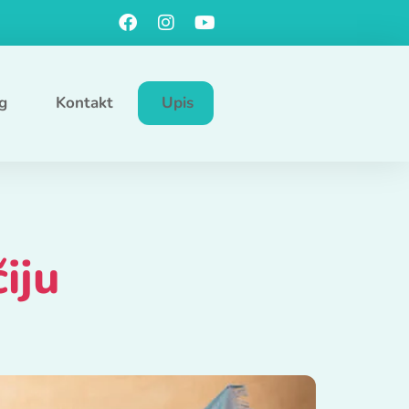
g
Kontakt
Upis
iju