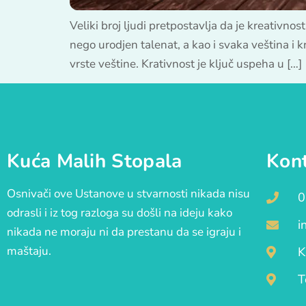
Veliki broj ljudi pretpostavlja da je kreativno
nego urodjen talenat, a kao i svaka veština i k
vrste veštine. Krativnost je ključ uspeha u […]
Kuća Malih Stopala
Kon
Osnivači ove Ustanove u stvarnosti nikada nisu
0
odrasli i iz tog razloga su došli na ideju kako
i
nikada ne moraju ni da prestanu da se igraju i
maštaju.
K
T