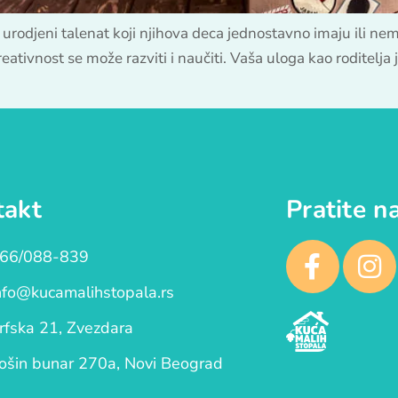
st urodjeni talenat koji njihova deca jednostavno imaju ili ne
reativnost se može razviti i naučiti. Vaša uloga kao roditelj
takt
Pratite n
66/088-839
nfo@kucamalihstopala.rs
rfska 21, Zvezdara
ošin bunar 270a, Novi Beograd