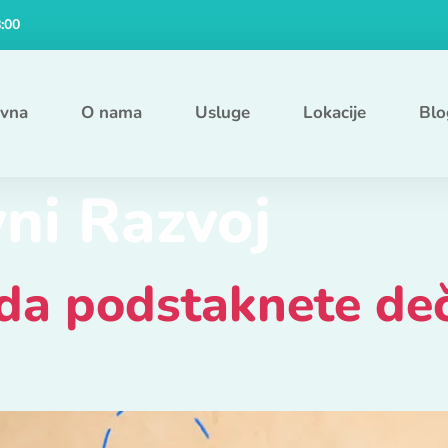
8:00
ovna
O nama
Usluge
Lokacije
Blo
vni Razvoj
da podstaknete deč