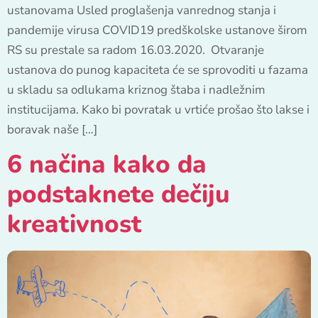
ustanovama Usled proglašenja vanrednog stanja i
pandemije virusa COVID19 predškolske ustanove širom
RS su prestale sa radom 16.03.2020. Otvaranje
ustanova do punog kapaciteta će se sprovoditi u fazama
u skladu sa odlukama kriznog štaba i nadležnim
institucijama. Kako bi povratak u vrtiće prošao što lakse i
boravak naše […]
6 načina kako da
podstaknete dečiju
kreativnost