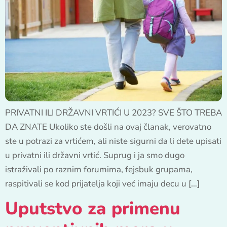
PRIVATNI ILI DRŽAVNI VRTIĆI U 2023? SVE ŠTO TREBA
DA ZNATE Ukoliko ste došli na ovaj članak, verovatno
ste u potrazi za vrtićem, ali niste sigurni da li dete upisati
u privatni ili državni vrtić. Suprug i ja smo dugo
istraživali po raznim forumima, fejsbuk grupama,
raspitivali se kod prijatelja koji već imaju decu u […]
Uputstvo za primenu