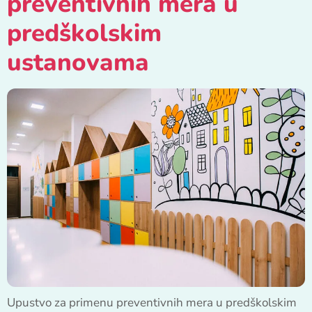
preventivnih mera u
predškolskim
ustanovama
Upustvo za primenu preventivnih mera u predškolskim