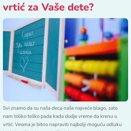
vrtić za Vaše dete?
Svi znamo da su naša deca naše najveće blago, zato
nam toliko teško pada kada dodje vreme da krenu u
vrtić. Veoma je bitno napraviti najbolji moguću odluku