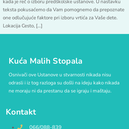
kada je reč o izboru predškolske ustanove. U nastavku
teksta pokusaćemo da Vam pomognemo da prepoznate
one odlučujuće faktore pri izboru vrtića za Vaše dete.
Lokacija Cesto, […]
Kuća Malih Stopala
Osnivači ove Ustanove u stvarnosti nikada nisu
odrasli i iz tog razloga su došli na ideju kako nikada
ne moraju ni da prestanu da se igraju i maštaju.
Kontakt
066/088-839